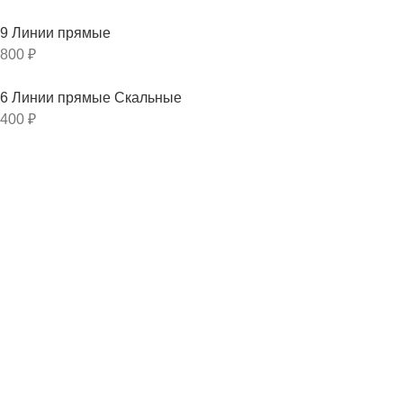
9 Линии прямые
800
₽
6 Линии прямые Скальные
400
₽
13 Скала натуральная
1 350
₽
Новые товары
Sea
700
₽
510
₽
OP-ART
700
₽
510
₽