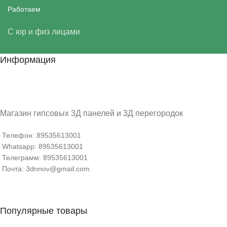
Работаем
С юр и физ лицами
Информация
Магазин гипсовых 3Д панелей и 3Д перегородок
Телефон: 89535613001
Whatsapp: 89535613001
Телеграмм: 89535613001
Почта: 3dnnov@gmail.com
Популярные товары