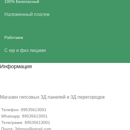
100% Безопасный
Наложенный платеж
Работаем
С юр и физ лицами
Информация
Магазин гипсовых 3Д панелей и 3Д перегородок
Телефон: 89535613001
Whatsapp: 89535613001
Телеграмм: 89535613001
Почта: 3dnnov@gmail.com