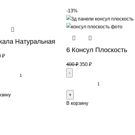
-13%
кала Натуральная
6 Консул Плоскость
0
₽
400
₽
350
₽
рзину
В корзину