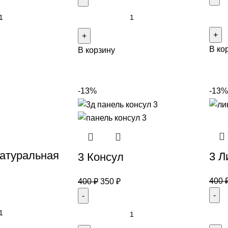
В ко
В корзину
-13%
-13%
атуральная
3 Л
3 Консул
400
400
₽
350
₽