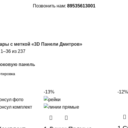
Позвонить нам:
89535613001
ары с меткой «3D Панели Дмитров»
1–36 из 237
боковую панель
-13%
-12%