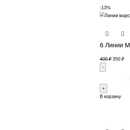
-13%
6 Линии М
400
₽
350
₽
В корзину