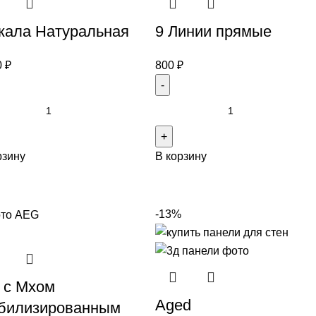
кала Натуральная
9 Линии прямые
0
₽
800
₽
рзину
В корзину
-13%
 с Мхом
Aged
билизированным