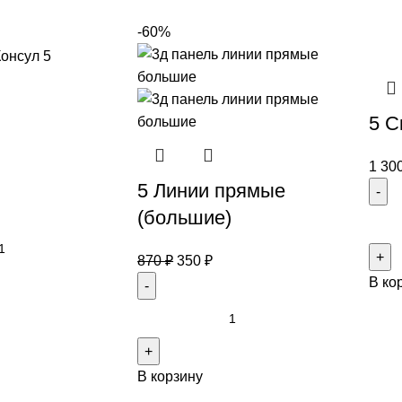
-60%
5 С
1 30
5 Линии прямые
(большие)
870
₽
350
₽
В ко
В корзину