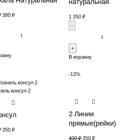
кала Натуральная
натуральная
₽
380
₽
1 350
₽
рзину
В корзину
-13%
2 Линии
онсул
прямые(рейки)
₽
350
₽
400
₽
350
₽