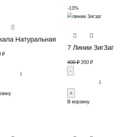
-13%
кала Натуральная
7 Линии ЗигЗаг
0
₽
400
₽
350
₽
рзину
В корзину