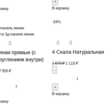
В корзину
рзину
-34%
4 Скала Натуральная
инии прямые (с
руглением внутри)
1 670
₽
1 110
₽
₽
350
₽
В корзину
рзину