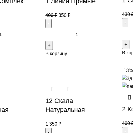
1 С
Комплект
1 Линии Прямые
430
400
₽
350
₽
В ко
В корзину
-13%
12 Скала
2 К
ная
Натуральная
400
1 350
₽