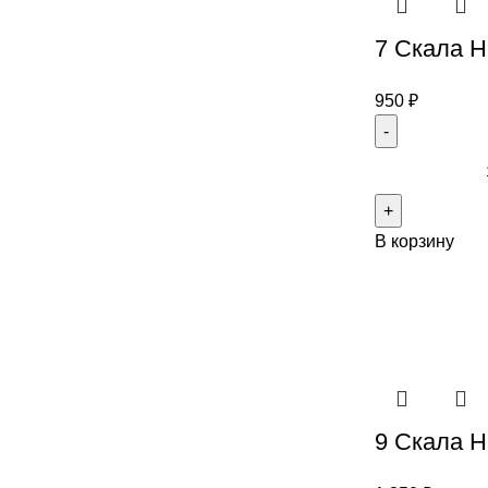
7 Скала Н
950
₽
В корзину
9 Скала Н