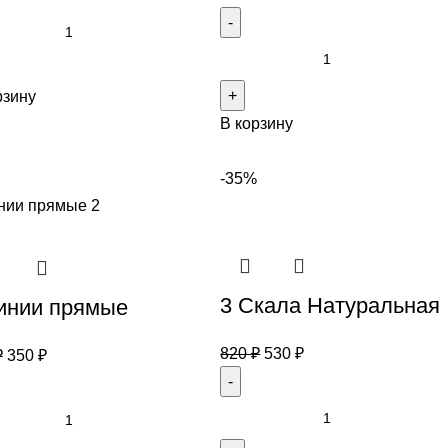
рзину
В корзину
-35%
3 Скала Натуральная
инии прямые
820
₽
530
₽
₽
350
₽