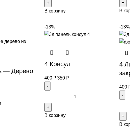
В ко
В корзину
-13%
-13%
4 Консул
4 Л
ь — Дерево
зак
400
₽
350
₽
400
В корзину
В ко