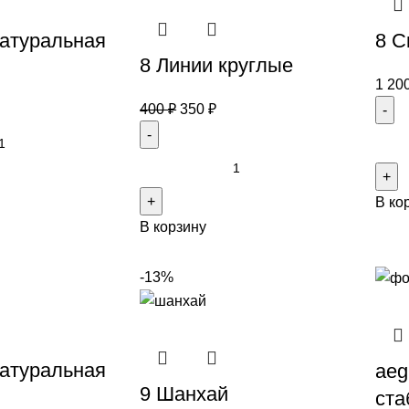
атуральная
8 С
8 Линии круглые
1 20
400
₽
350
₽
В ко
В корзину
-13%
атуральная
aeg
9 Шанхай
ста