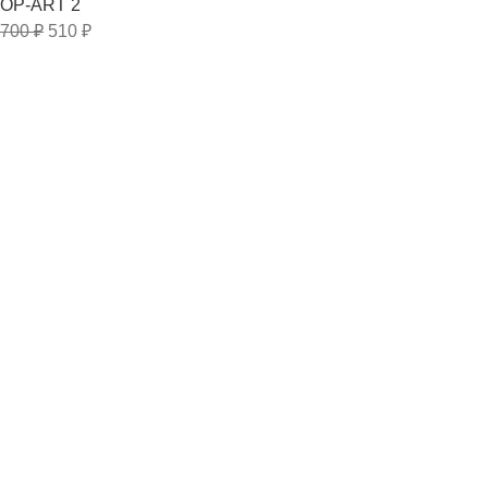
OP-ART 2
700
₽
510
₽
Полезные разделы
ДОСТАВКА
КОНТАКТЫ
МОНТАЖ 3Д ПАНЕЛЕЙ
НОВОСТИ
3dnnov
2015-2025
Пользовательское соглашение