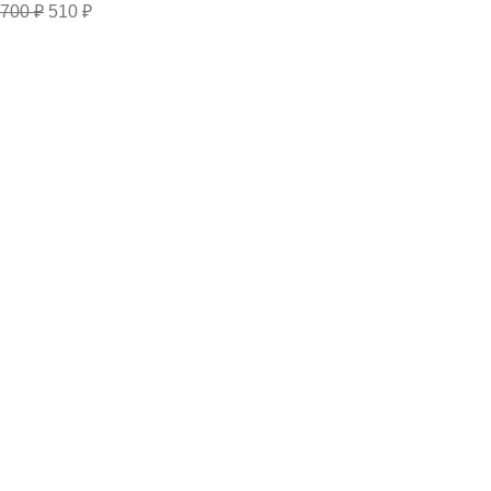
700
₽
510
₽
Полезные разделы
ДОСТАВКА
КОНТАКТЫ
МОНТАЖ 3Д ПАНЕЛЕЙ
НОВОСТИ
3dnnov
2015-2025
Пользовательское соглашение