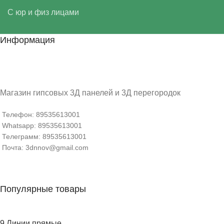
С юр и физ лицами
Информация
Магазин гипсовых 3Д панелей и 3Д перегородок
Телефон: 89535613001
Whatsapp: 89535613001
Телеграмм: 89535613001
Почта: 3dnnov@gmail.com
Популярные товары
9 Линии прямые