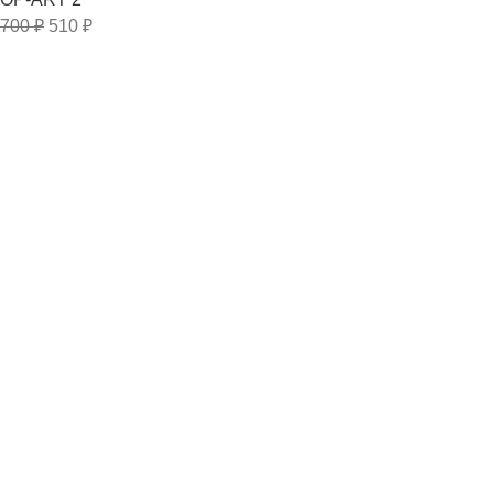
700
₽
510
₽
Полезные разделы
ДОСТАВКА
КОНТАКТЫ
МОНТАЖ 3Д ПАНЕЛЕЙ
НОВОСТИ
3dnnov
2015-2025
Пользовательское соглашение