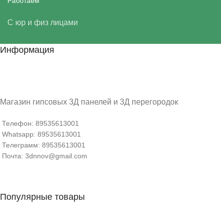
Работаем
С юр и физ лицами
Информация
Магазин гипсовых 3Д панелей и 3Д перегородок
Телефон: 89535613001
Whatsapp: 89535613001
Телеграмм: 89535613001
Почта: 3dnnov@gmail.com
Популярные товары