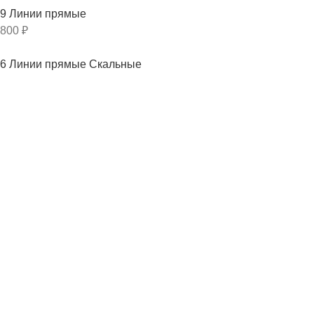
9 Линии прямые
800
₽
6 Линии прямые Скальные
400
₽
13 Скала натуральная
1 350
₽
Новые товары
Sea
700
₽
510
₽
OP-ART
700
₽
510
₽