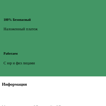
100% Безопасный
Наложенный платеж
Работаем
С юр и физ лицами
Информация