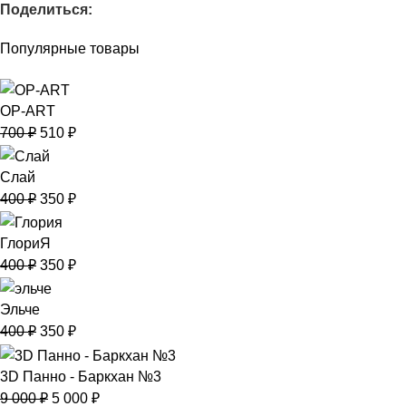
Поделиться:
Популярные товары
OP-ART
700
₽
510
₽
Слай
400
₽
350
₽
ГлориЯ
400
₽
350
₽
Эльче
400
₽
350
₽
3D Панно - Баркхан №3
9 000
₽
5 000
₽