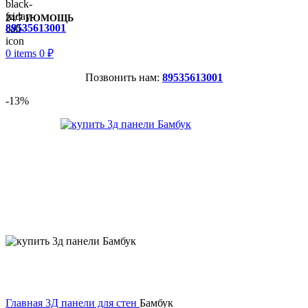
24/7 ПОМОЩЬ
89535613001
0
items
0
₽
Позвонить нам:
89535613001
-13%
Главная
3Д панели для стен
Бамбук