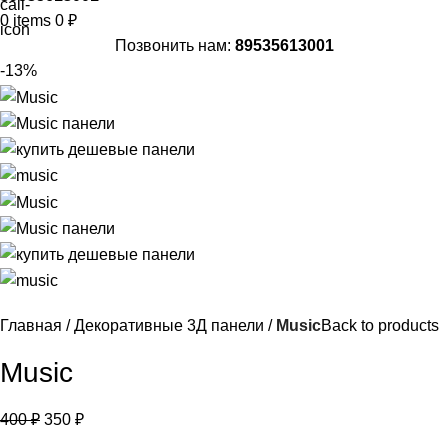
0
items
0
₽
Позвонить нам:
89535613001
-13%
Главная
Декоративные 3Д панели
Music
Back to products
Music
400
₽
350
₽