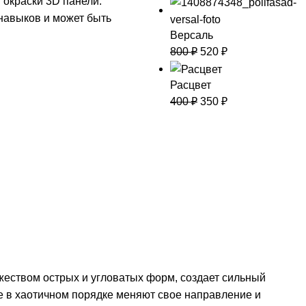
 окраски 3D панели.
навыков и может быть
Версаль
800
₽
520
₽
Расцвет
400
₽
350
₽
еством острых и угловатых форм, создает сильный
е в хаотичном порядке меняют свое направление и