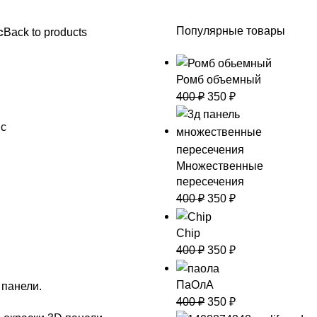
Популярные товары
с
Back to products
Ромб объемный
400
₽
350
₽
пс
Множественные
пересечения
400
₽
350
₽
Сhip
400
₽
350
₽
ПаОлА
 панели.
400
₽
350
₽