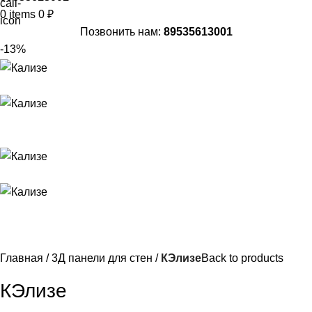
0
items
0
₽
Позвонить нам:
89535613001
-13%
Главная
3Д панели для стен
КЭлизе
Back to products
КЭлизе