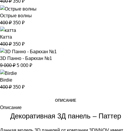
400
₽
350
₽
Острые волны
400
₽
350
₽
Катта
400
₽
350
₽
3D Панно - Баркхан №1
9 000
₽
5 000
₽
Birdie
400
₽
350
₽
ОПИСАНИЕ
Описание
Декоративная 3Д панель – Паттер
Данная модель 3D панелей от компании 3DNNOV имеет