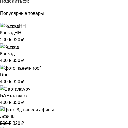
Поделиться:
Популярные товары
КаскадНН
500
₽
320
₽
Каскад
400
₽
350
₽
Roof
400
₽
350
₽
БАРталомэо
400
₽
350
₽
Афины
500
₽
320
₽