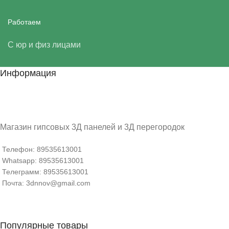
Работаем
С юр и физ лицами
Информация
Магазин гипсовых 3Д панелей и 3Д перегородок
Телефон: 89535613001
Whatsapp: 89535613001
Телеграмм: 89535613001
Почта: 3dnnov@gmail.com
Популярные товары