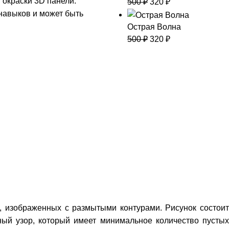
 окраски 3D панели.
500
₽
320
₽
навыков и может быть
Острая Волна
500
₽
320
₽
 изображенных с размытыми контурами. Рисунок состоит
ный узор, который имеет минимальное количество пустых