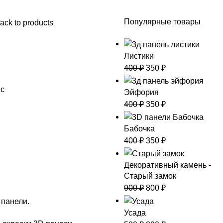
Популярные товары
ack to products
Листики
400
₽
350
₽
пс
Эйфория
400
₽
350
₽
Бабочка
400
₽
350
₽
Декоративный камень -
Старый замок
900
₽
800
₽
 панели.
Усада