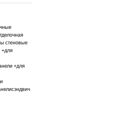
очные
тделочная
лы стеновые
 +для
анели +для
ли
анели
сэндвич