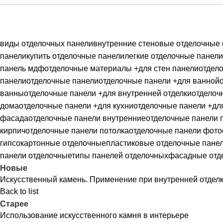
виды отделочных панели
внутренние стеновые отделочные
панели
купить отделочные панели
легкие отделочные панели
панель мдф
отделочные материалы +для стен панели
отдел
панели
отделочные панели
отделочные панели +для ванной
ванны
отделочные панели +для внутренней отделки
отделоч
дома
отделочные панели +для кухни
отделочные панели +дл
фасада
отделочные панели внутренние
отделочные панели 
кирпич
отделочные панели потолка
отделочные панели фото
гипсокартонные отделочные
пластиковые отделочные пане
панели отделочные
типы панелей отделочных
фасадные отд
Новые
Искусственный камень. Применение при внутренней отдел
Back to list
Старее
Использование искусственного камня в интерьере