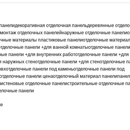
 панели
декоративная отделочная панель
деревянные отдел
монтаж отделочных панелей
наружные отделочные панели
о
очные материалы пластиковые панели
отделочные материа
отделочные панели +для ванной комнаты
отделочные панели
ные панели +для внутренних работ
отделочные панели +для
я наружных стен
отделочные панели +для стен
отделочные п
пвх
отделочные панели под камень
отделочные панели под
отделочные панели цена
отделочный материал панели
пане
ли
стеновые отделочные панели
строительные отделочные п
елочные панели
ке