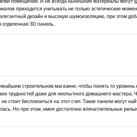
лки помещений. И не всегда нынешние материалы могут у
иалов приходится учитывать не только эстетические момен
и элегантный дизайн и высокую шумоизоляцию, при этом до
я
отделочная 3D панель
.
жайшем строительном магазине, чтобы понять то уровень 
аких трудностей даже для неопытного домашнего мастера. 
е стоит беспокоиться на этот счет. Такие панели могут най
алась. Но при этом, имея достаточно впечатлительные рель