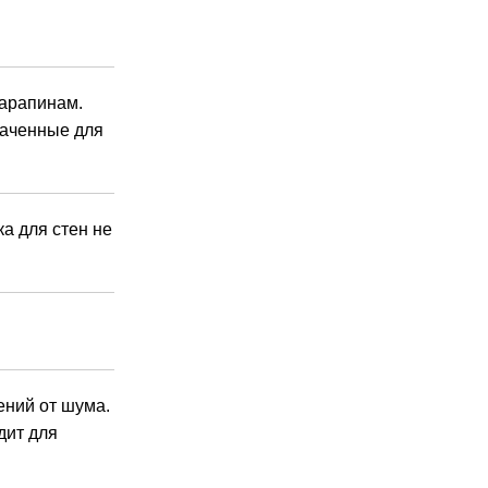
царапинам.
наченные для
ка для стен не
ений от шума.
дит для