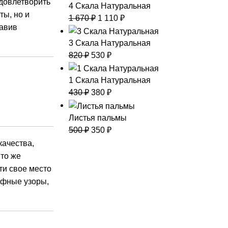
довлетворить
4 Скала Натуральная
ты, но и
1 670
₽
1 110
₽
бавив
3 Скала Натуральная
820
₽
530
₽
1 Скала Натуральная
430
₽
380
₽
Листья пальмы
500
₽
350
₽
качества,
Что же
ти свое место
ефные узоры,