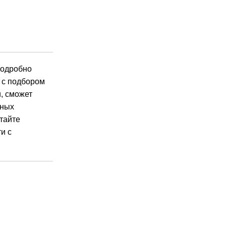
подробно
ь с подбором
, сможет
чных
тайте
и с