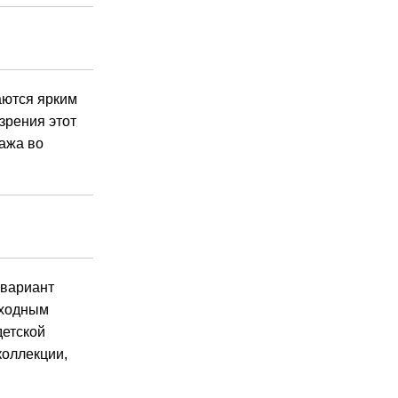
аются ярким
зрения этот
тажа во
 вариант
сходным
детской
коллекции,