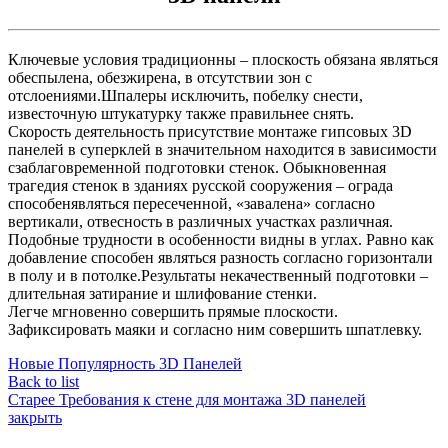
Ключевые условия традиционны – плоскость обязана являться
обеспылена, обезжирена, в отсутствии зон с
отслоениями.Шпалеры исключить, побелку снести,
известочную штукатурку также правильнее снять.
Скорость деятельность присутствие монтаже гипсовых 3D
панелей в суперклей в значительном находится в зависимости
сзаблаговременной подготовки стенок. Обыкновенная
трагедия стенок в зданиях русской сооружения – ограда
способенявляться пересеченной, «завалена» согласно
вертикали, отвесность в различных участках различная.
Подобные трудности в особенности видны в углах. Равно как
добавление способен являться разность согласно горизонтали
в полу и в потолке.Результаты некачественный подготовки –
длительная затирание и шлифование стенки.
Легче мгновенно совершить прямые плоскости.
Зафиксировать маяки и согласно ним совершить шпатлевку.
Новые
Популярность 3D Панелей
Back to list
Старее
Требования к стене для монтажа 3D панелей
закрыть