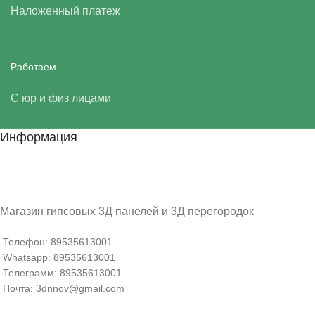
Наложенный платеж
Работаем
С юр и физ лицами
Информация
Магазин гипсовых 3Д панелей и 3Д перегородок
Телефон: 89535613001
Whatsapp: 89535613001
Телеграмм: 89535613001
Почта: 3dnnov@gmail.com