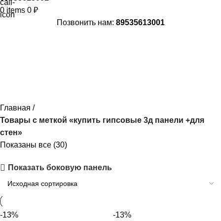
0
items
0
₽
Позвонить нам:
89535613001
купить гипсовые 3д панели +для
стен
Главная
Товары с меткой «купить гипсовые 3д панели +для
стен»
Показаны все (30)
Показать боковую панель
-13%
-13%