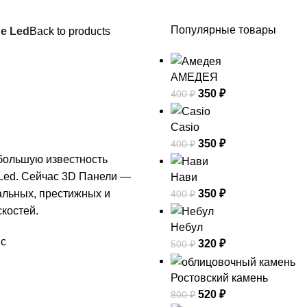
Популярные товары
е Led
Back to products
АМЕДЕЯ
350
₽
400
₽
Casio
350
₽
400
₽
 большую известность
Led. Сейчас 3D Панели —
Нави
350
₽
альных, престижных и
400
₽
костей.
Небул
пс
320
₽
500
₽
Ростовский камень
520
₽
800
₽