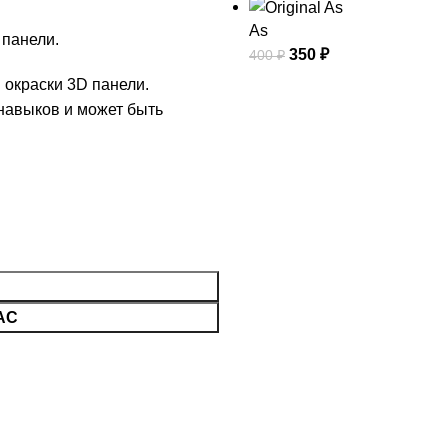
As
 панели.
350
₽
400
₽
 окраски 3D панели.
навыков и может быть
АС