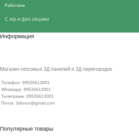
Работаем
С юр и физ лицами
Информация
Магазин гипсовых 3Д панелей и 3Д перегородок
Телефон: 89535613001
Whatsapp: 89535613001
Телеграмм: 89535613001
Почта: 3dnnov@gmail.com
Популярные товары