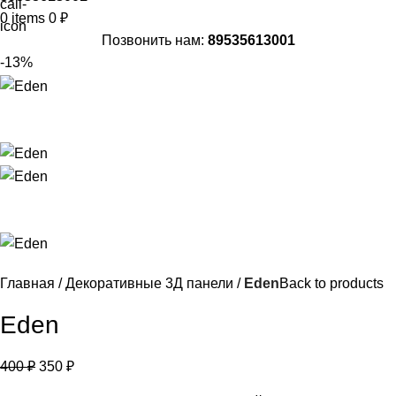
0
items
0
₽
Позвонить нам:
89535613001
-13%
Главная
Декоративные 3Д панели
Eden
Back to products
Eden
400
₽
350
₽