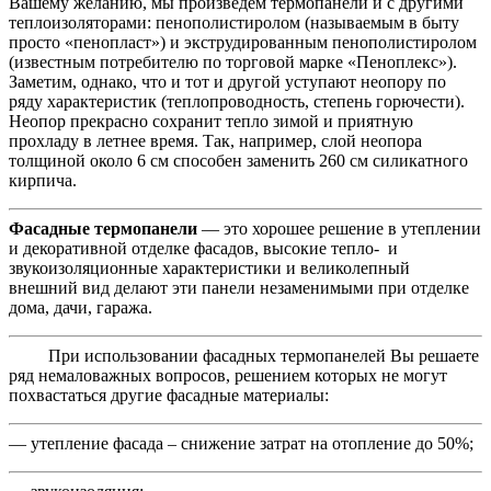
Вашему желанию, мы произведем термопанели и с другими
теплоизоляторами: пенополистиролом (называемым в быту
просто «пенопласт») и экструдированным пенополистиролом
(известным потребителю по торговой марке «Пеноплекс»).
Заметим, однако, что и тот и другой уступают неопору по
ряду характеристик (теплопроводность, степень горючести).
Неопор прекрасно сохранит тепло зимой и приятную
прохладу в летнее время. Так, например, слой неопора
толщиной около 6 см способен заменить 260 см силикатного
кирпича.
Фасадные термопанели
— это хорошее решение в утеплении
и декоративной отделке фасадов, высокие тепло- и
звукоизоляционные характеристики и великолепный
внешний вид делают эти панели незаменимыми при отделке
дома, дачи, гаража.
При использовании фасадных термопанелей Вы решаете
ряд немаловажных вопросов, решением которых не могут
похвастаться другие фасадные материалы:
— утепление фасада – снижение затрат на отопление до 50%;