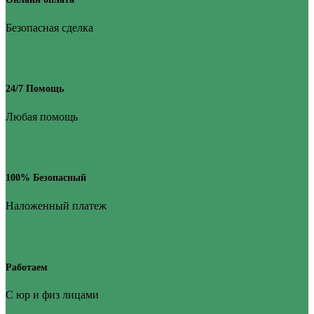
Безопасная сделка
24/7 Помощь
Любая помощь
100% Безопасный
Наложенный платеж
Работаем
С юр и физ лицами