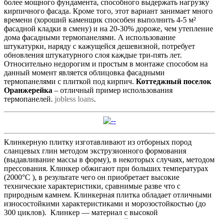
более мощного фундамента, способного выдержать нагрузку
кирпичного фасада. Кроме того, этот вариант занимает много
времени (хороший каменщик способен выполнить 4-5 м²
фасадной кладки в смену) и на 20-30% дороже, чем утепление
дома фасадными термопанелями. А использование
штукатурки, наряду с кажущейся дешевизной, потребует
обновления штукатурного слоя каждые три-пять лет.
Относительно недорогим и простым в монтаже способом на
данный момент является облицовка фасадными
термопанелями с плиткой под кирпич.
Коттеджный поселок
Оранжерейка
– отличный пример использования
термопанелей.
jobless loans
.
Клинкерную плитку изготавливают из отборных пород
сланцевых глин методом экструзионного формования
(выдавливание массы в форму), в некоторых случаях, методом
прессования. Клинкер обжигают при больших температурах
(2000°С ), в результате чего он приобретает высокие
технические характеристики, сравнимые разве что с
природным камнем. Клинкерная плитка обладает отличными
износостойкими характеристиками и морозостойкостью (до
300 циклов). Клинкер — материал с высокой