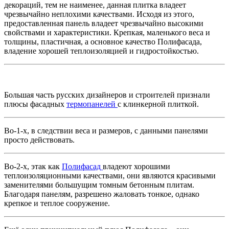
декораций, тем не наименее, данная плитка владеет
чрезвычайно неплохими качествами. Исходя из этого,
предоставленная панель владеет чрезвычайно высокими
свойствами и характеристики. Крепкая, маленького веса и
толщины, пластичная, а основное качество Полифасада,
владение хорошей теплоизоляцией и гидростойкостью.
Большая часть русских дизайнеров и строителей признали
плюсы фасадных
термопанелей
с клинкерной плиткой.
Во-1-х, в следствии веса и размеров, с данными панелями
просто действовать.
Во-2-х, этак как
Полифасад
владеют хорошими
теплоизоляционными качествами, они являются красивыми
заменителями большущим томным бетонным плитам.
Благодаря панелям, разрешено жаловать тонкое, однако
крепкое и теплое сооружение.