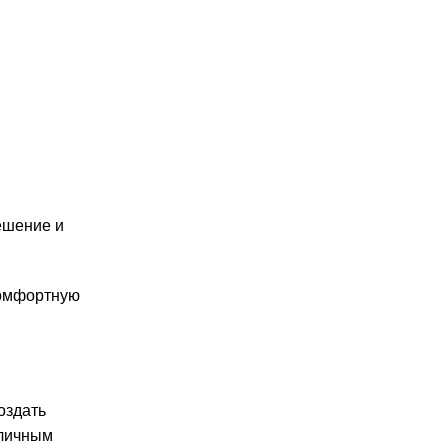
ешение и
комфортную
оздать
 личным