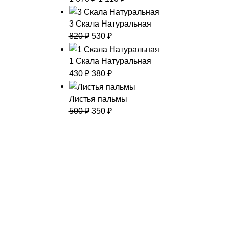
3 Скала Натуральная
820
₽
530
₽
1 Скала Натуральная
430
₽
380
₽
Листья пальмы
500
₽
350
₽