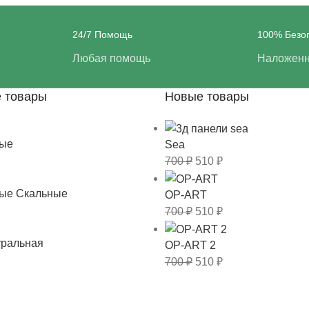
24/7 Помощь
100% Безо
Любая помощь
Наложенн
 товары
Новые товары
мые
Sea
700
₽
510
₽
мые Скальные
OP-ART
700
₽
510
₽
уральная
OP-ART 2
700
₽
510
₽