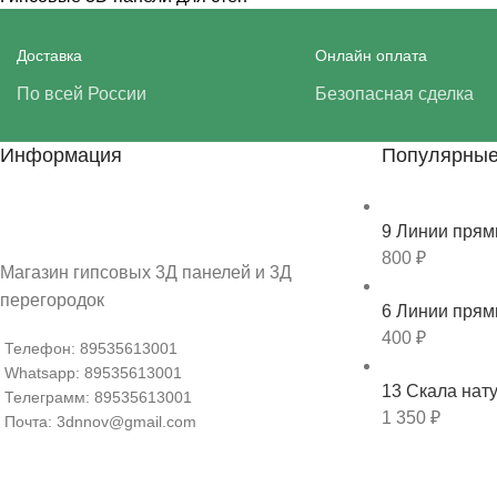
Доставка
Онлайн оплата
По всей России
Безопасная сделка
Информация
Популярные
9 Линии пря
800
₽
Магазин гипсовых 3Д панелей и 3Д
перегородок
6 Линии пря
400
₽
Телефон: 89535613001
Whatsapp: 89535613001
13 Скала нат
Телеграмм: 89535613001
1 350
₽
Почта: 3dnnov@gmail.com