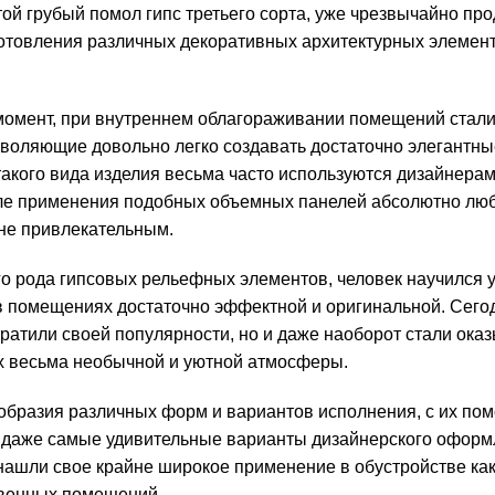
й грубый помол гипс третьего сорта, уже чрезвычайно пр
готовления различных декоративных архитектурных элемент
 момент, при внутреннем облагораживании помещений стал
зволяющие довольно легко создавать достаточно элегантны
кого вида изделия весьма часто используются дизайнерам
сле применения подобных объемных панелей абсолютно лю
не привлекательным.
о рода гипсовых рельефных элементов, человек научился 
в помещениях достаточно эффектной и оригинальной. Сего
тратили своей популярности, но и даже наоборот стали ока
х весьма необычной и уютной атмосферы.
ообразия различных форм и вариантов исполнения, с их по
 даже самые удивительные варианты дизайнерского оформ
и нашли свое крайне широкое применение в обустройстве ка
твенных помещений.