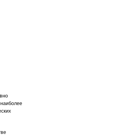
ивно
 наиболее
еских
тве