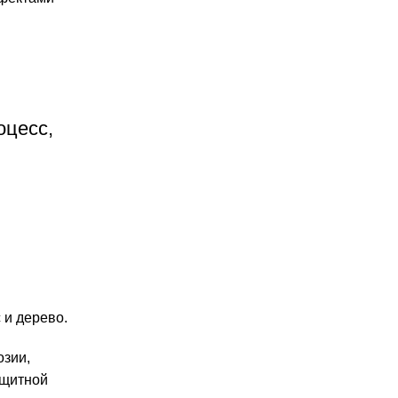
оцесс,
 и дерево.
озии,
ащитной