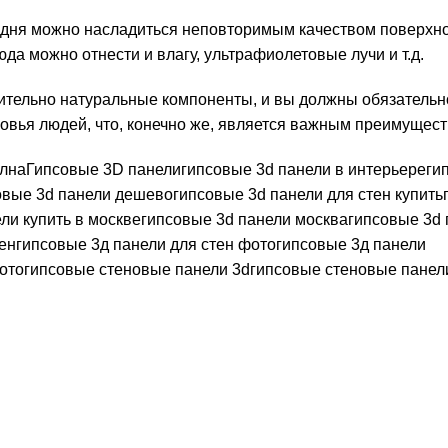
одня можно насладиться неповторимым качеством поверхно
а можно отнести и влагу, ультрафиолетовые лучи и т.д.
чительно натуральные компоненты, и вы должны обязательн
овья людей, что, конечно же, является важным преимущест
олна
Гипсовые 3D панели
гипсовые 3d панели в интерьере
ги
овые 3d панели дешево
гипсовые 3d панели для стен купить
ли купить в москве
гипсовые 3d панели москва
гипсовые 3d 
ен
гипсовые 3д панели для стен фото
гипсовые 3д панели
ото
гипсовые стеновые панели 3d
гипсовые стеновые панел