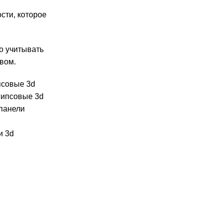
сти, которое
о учитывать
вом.
псовые 3d
гипсовые 3d
панели
и 3d