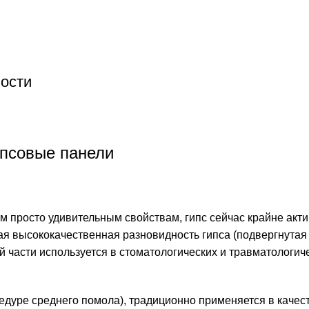
ности
ипсовые панели
м просто удивительным свойствам, гипс сейчас крайне акт
ая высококачественная разновидность гипса (подвергнутая
й части используется в стоматологических и травматологич
едуре среднего помола), традиционно применяется в качес