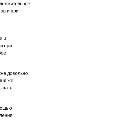
одолжительное
ов и при
и
е и
и при
бое
уже довольно
дня же
зывать
мощью
ления.
к