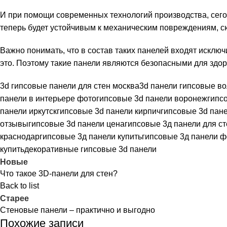
И при помощи современных технологий производства, сег
теперь будет устойчивым к механическим повреждениям, сюд
Важно понимать, что в состав таких панелей входят исклю
это. Поэтому такие панели являются безопасными для здор
3d гипсовые панели для стен москва
3d панели гипсовые в
панели в интерьере фото
гипсовые 3d панели воронеж
гипс
панели иркутск
гипсовые 3d панели кирпич
гипсовые 3d пане
отзывы
гипсовые 3d панели цена
гипсовые 3д панели для ст
краснодар
гипсовые 3д панели купить
гипсовые 3д панели ф
купить
декоративные гипсовые 3d панели
Новые
Что такое 3D-панели для стен?
Back to list
Старее
Стеновые панели – практично и выгодно
Похожие записи