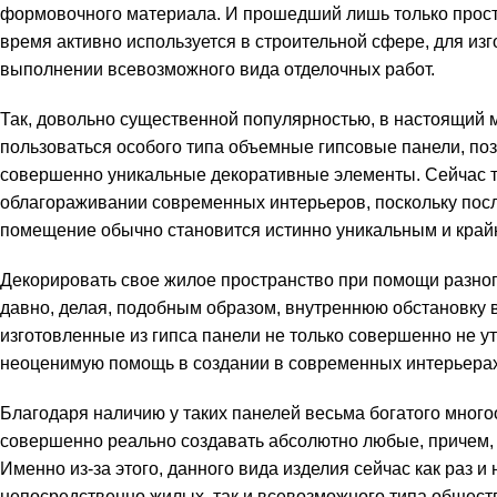
формовочного материала. И прошедший лишь только просто
время активно используется в строительной сфере, для из
выполнении всевозможного вида отделочных работ.
Так, довольно существенной популярностью, в настоящий
пользоваться особого типа объемные гипсовые панели, по
совершенно уникальные декоративные элементы. Сейчас та
облагораживании современных интерьеров, поскольку по
помещение обычно становится истинно уникальным и край
Декорировать свое жилое пространство при помощи разног
давно, делая, подобным образом, внутреннюю обстановку 
изготовленные из гипса панели не только совершенно не у
неоценимую помощь в создании в современных интерьера
Благодаря наличию у таких панелей весьма богатого мног
совершенно реально создавать абсолютно любые, причем,
Именно из-за этого, данного вида изделия сейчас как раз 
непосредственно жилых, так и всевозможного типа общес