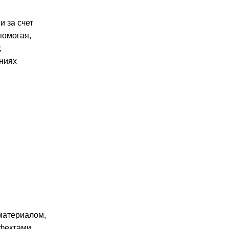
и за счет
помогая,
,
ениях
материалом,
ффектами