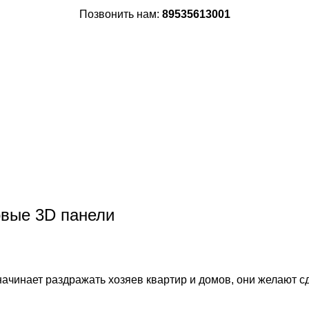
Позвонить нам:
89535613001
овые 3D панели
 начинает раздражать хозяев квартир и домов, они желают с