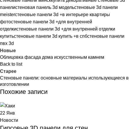
стеновые панели минск
купить декоративные стеновые 3d
панели
стеновая панель 3d модель
стеновые 3d панели
meister
стеновые панели 3d +в интерьере квартиры
фото
стеновые панели 3d +для внутренней
отделки
стеновые панели 3d +для внутренней отделки
купить
стеновые панели 3d купить +в спб
стеновые панели
пвх 3d
Новые
Облицовка фасада дома искусственным камнем
Back to list
Старее
Стеновые панели: основные материалы использующиеся в
изготовлении
Похожие записи
22
Янв
Новости
Гипсовые 3D панели для стен