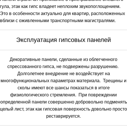
гула
,
этак
как
гипс
владеет
неплохим
звукопоглощением
.
Это
в
особенности
актуально
для
квартир
,
расположенных
вблизи
с
оживленными
транспортными
магистралями
.
Эксплуатация
гипсовых
панелей
Декоративные
панели
,
сделанные
из
облегченного
спрессованного
гипса
,
не
подвержены
разрушению
.
Долголетнее
внедрение
не
воздействует
на
многофункциональных
параметрах
материала
.
Трещины
и
сколы
имеют
все
шансы
показаться
в
итоге
физиологического
стремления
.
При
повреждении
определенной
панели
совершенно
добровольно
подменять
целый
лист
,
этак
как
гипсовая
поверхность
довольно
просто
реставрируется
.