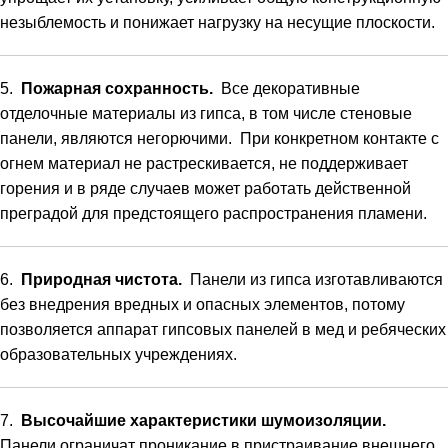
незыблемость
и
понижает
нагрузку
на
несущие
плоскости
.
5
.
Пожарная
сохранность
.
Все
декоративные
отделочные
материалы
из
гипса
,
в
том
числе
стеновые
панели
,
являются
негорючими
.
При
конкретном
контакте
с
огнем
материал
не
растрескивается
,
не
поддерживает
горения
и
в
ряде
случаев
может
работать
действенной
преградой
для
предстоящего
распространения
пламени
.
6
.
Природная
чистота
.
Панели
из
гипса
изготавливаются
без
внедрения
вредных
и
опасных
элементов
,
потому
позволяется
аппарат
гипсовых
панелей
в
мед
и
ребяческих
образовательных
учреждениях
.
7
.
Высочайшие
характеристики
шумоизоляции
.
Панели
ограничат
проникание
в
пристраивание
внешнего