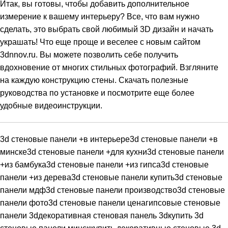
Итак
,
вы
готовы
,
чтобы
добавить
дополнительное
измерение
к
вашему
интерьеру
?
Все
,
что
вам
нужно
сделать
,
это
выбрать
свой
любимый
3D
дизайн
и
начать
украшать
!
Что
еще
проще
и
веселее
с
новым
сайтом
3dnnov.ru
.
Вы
можете
позволить
себе
получить
вдохновение
от
многих
стильных
фотографий
.
Взгляните
на
каждую конструкцию стены
.
Скачать
полезные
руководства
по
установке
и
посмотрите
еще
более
удобные
видеоинструкции
.
3d стеновые панели +в интерьере
3d стеновые панели +в
минске
3d стеновые панели +для кухни
3d стеновые панели
+из бамбука
3d стеновые панели +из гипса
3d стеновые
панели +из дерева
3d стеновые панели купить
3d стеновые
панели мдф
3d стеновые панели производство
3d стеновые
панели фото
3d стеновые панели цена
гипсовые стеновые
панели 3d
декоративная стеновая панель 3d
купить 3d