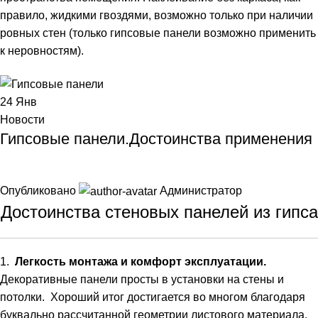
правило, жидкими гвоздями, возможно только при наличии
ровных стен (только гипсовые панели возможно применить
к неровностям).
24
Янв
Новости
Гипсовые панели.Достоинства применения
Опубликовано
Администратор
Достоинства
стеновых
панелей
из
гипса
1
.
Легкость
монтажа
и
комфорт
эксплуатации
.
Декоративные
панели
просты
в
установки
на
стены
и
потолки
.
Хороший
итог
достигается
во
многом
благодаря
буквально
рассчитанной
геометрии
листового
материала
.