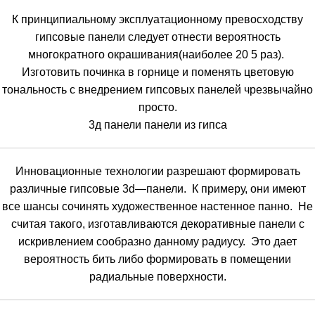
К
принципиальному
эксплуатационному
превосходству
гипсовые панели
следует
отнести
вероятность
многократного
окрашивания
(
наиболее
20
5
раз
).
Изготовить
починка
в
горнице
и
поменять
цветовую
тональность
с
внедрением
гипсовых
панелей
чрезвычайно
просто
.
3д
панели панели
из
гипса
Инновационные
технологии
разрешают
формировать
различные
гипсовые
3d
—
панели
.
К
примеру
,
они
имеют
все
шансы
сочинять
художественное
настенное
панно
.
Не
считая
такого
,
изготавливаются
декоративные
панели
с
искривлением
сообразно
данному
радиусу
.
Это
дает
вероятность
бить
либо
формировать
в
помещении
радиальные
поверхности
.