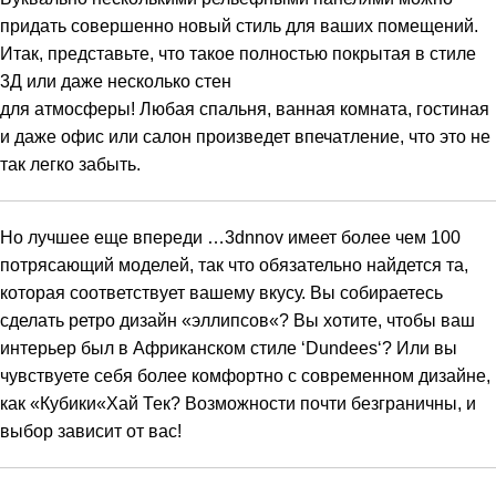
придать совершенно новый стиль для ваших помещений
.
Итак
,
представьте
,
что
такое
полностью
покрытая
в стиле
3Д
или
даже
несколько
стен
для
атмосферы
!
Любая
спальня
,
ванная
комната
,
гостиная
и
даже
офис
или
салон
произведет
впечатление
,
что
это
не
так
легко
забыть
.
Но
лучшее
еще
впереди
…3dnnov
имеет
более
чем
100
потрясающий
моделей
,
так
что
обязательно
найдется та
,
которая
соответствует
вашему
вкусу
.
Вы
собираетесь
сделать
ретро
дизайн
«
эллипсов
«?
Вы
хотите
,
чтобы
ваш
интерьер был в
Африканском стиле
‘
Dundees
‘?
Или
вы
чувствуете
себя
более
комфортно
с
современном
дизайне
,
как
«
Кубики
«Хай Тек?
Возможности
почти
безграничны
,
и
выбор
зависит
от
вас
!