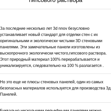
За
последние
несколько
лет
3d nnov
безусловно
устанавливает
новый
стандарт
для
отделки
стен
с
их
оригинальными
и
экологически
чистыми
3D
стеновыми
панелями
.
Эти
замечательные
панели
изготовлены
из
выскопрочного экологически чистого,гипсового раствора
.
Этот
природный
материал
100
%
перерабатывается
и
уникализируется, следовательно на 100 % разлагается
.
Но
это
еще
не
плюсы
стеновых
панелей
,
один из самых
безопасных материалов используется для производства
3д
Панелей
.
Буквально несколькими рельефными панелями можно