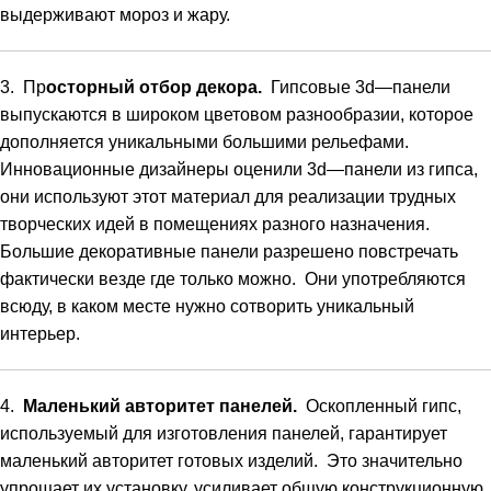
выдерживают
мороз
и
жару
.
3
.
Пр
осторный
отбор
декора
.
Гипсовые
3d
—
панели
выпускаются
в
широком
цветовом
разнообразии
,
которое
дополняется
уникальными
большими
рельефами
.
Инновационные
дизайнеры
оценили
3d
—
панели
из
гипса
,
они
используют
этот
материал
для
реализации
трудных
творческих
идей
в
помещениях
разного
назначения
.
Большие
декоративные
панели
разрешено
повстречать
фактически
везде
где
только
можно
.
Они
употребляются
всюду
,
в
каком
месте
нужно
сотворить
уникальный
интерьер
.
4
.
Маленький
авторитет
панелей
.
Оскопленный
гипс
,
используемый
для
изготовления
панелей
,
гарантирует
маленький
авторитет
готовых
изделий
.
Это
значительно
упрощает
их
установку
,
усиливает
общую
конструкционную