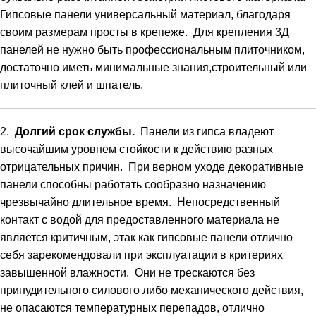
Гипсовые
панели
универсальный
материал
,
благодаря
своим
размерам
просты
в
крепеже
.
Для
крепления
3Д
панелей
не
нужно
быть
профессиональным
плиточником
,
достаточно
иметь
минимальные
знания
,
строительный
или
плиточный
клей
и
шпатель
.
2
.
Долгий
срок
службы
.
Панели
из
гипса
владеют
высочайшим
уровнем
стойкости
к
действию
разных
отрицательных
причин
.
При
верном
уходе
декоративные
панели
способны
работать
сообразно
назначению
чрезвычайно
длительное
время
.
Непосредственный
контакт
с
водой
для
предоставленного
материала
не
является
критичным
,
этак
как
гипсовые
панели
отлично
себя
зарекомендовали
при
эксплуатации
в
критериях
завышенной
влажности
.
Они
не
трескаются
без
принудительного
силового
либо
механического
действия
,
не
опасаются
температурных
перепадов
,
отлично