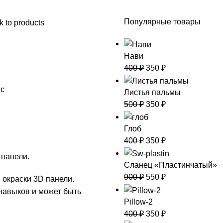
Популярные товары
k to products
Нави
400
₽
350
₽
пс
Листья пальмы
500
₽
350
₽
Глоб
400
₽
350
₽
 панели.
Сланец «Пластинчатый»
900
₽
550
₽
 окраски 3D панели.
навыков и может быть
Pillow-2
400
₽
350
₽